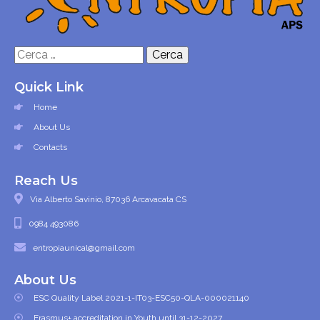
Ricerca
per:
Quick Link
Home
About Us
Contacts
Reach Us
Via Alberto Savinio, 87036 Arcavacata CS
0984 493086
entropiaunical@gmail.com
About Us
ESC Quality Label 2021-1-IT03-ESC50-QLA-000021140
Erasmus+ accreditation in Youth until 31-12-2027