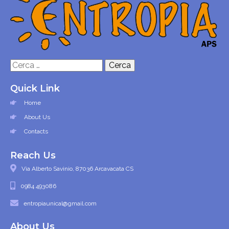
Ricerca
per:
Quick Link
Home
About Us
Contacts
Reach Us
Via Alberto Savinio, 87036 Arcavacata CS
0984 493086
entropiaunical@gmail.com
About Us