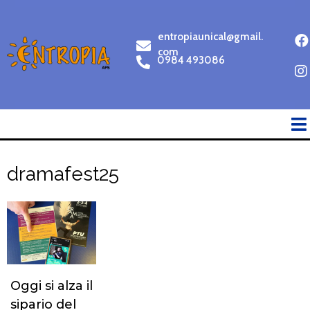
entropiaunical@gmail.
com
0984 493086
dramafest25
Oggi si alza il
sipario del