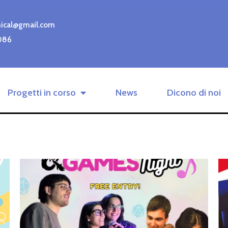
nical@gmail.com
086
Progetti in corso
News
Dicono di noi