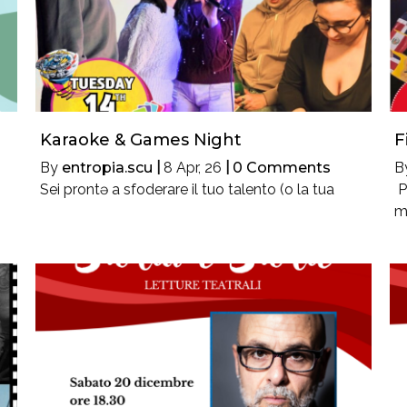
Karaoke & Games Night
F
By
entropia.scu
|
8
Apr, 26
|
0 Comments
B
Sei prontə a sfoderare il tuo talento (o la tua
P
m