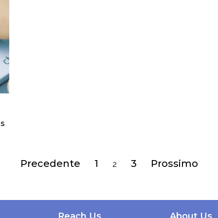
s
Precedente
1
3
Prossimo
2
Reach Us
About Us