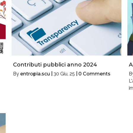
Contributi pubblici anno 2024
A
By
entropia.scu
|
30
Giu, 25
|
0 Comments
B
L
i