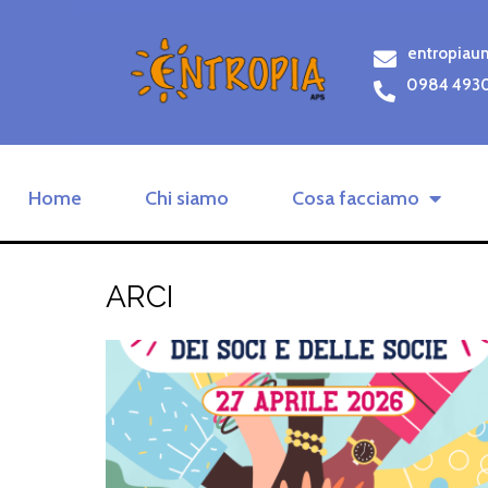
entropiau
0984 493
Home
Chi siamo
Cosa facciamo
ARCI