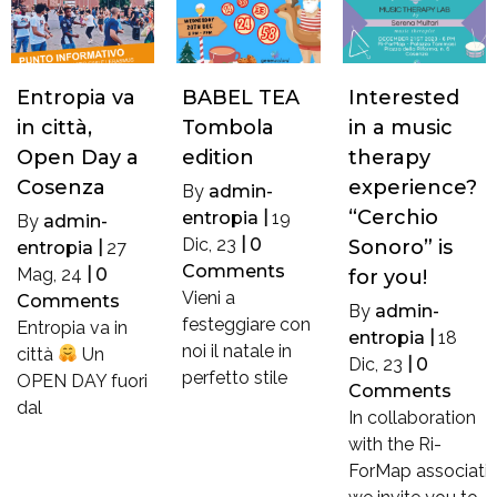
Entropia va
BABEL TEA
Interested
in città,
Tombola
in a music
Open Day a
edition
therapy
Cosenza
experience?
By
admin-
“Cerchio
entropia
|
19
By
admin-
Dic, 23
|
0
Sonoro” is
entropia
|
27
Comments
Mag, 24
|
0
for you!
Vieni a
Comments
By
admin-
festeggiare con
Entropia va in
entropia
|
18
noi il natale in
città
Un
Dic, 23
|
0
perfetto stile
OPEN DAY fuori
Comments
dal
In collaboration
with the Ri-
ForMap associatio