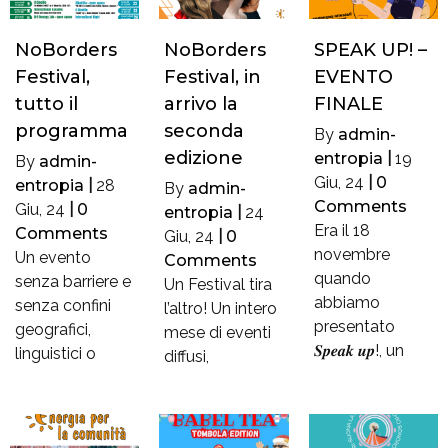
NoBorders
NoBorders
SPEAK UP! –
Festival,
Festival, in
EVENTO
tutto il
arrivo la
FINALE
programma
seconda
By
admin-
edizione
entropia
|
19
By
admin-
Giu, 24
|
0
entropia
|
28
By
admin-
Comments
Giu, 24
|
0
entropia
|
24
Era il 18
Comments
Giu, 24
|
0
novembre
Un evento
Comments
quando
senza barriere e
Un Festival tira
abbiamo
senza confini
l’altro! Un intero
presentato
geografici,
mese di eventi
𝑺𝒑𝒆𝒂𝒌 𝒖𝒑!, un
linguistici o
diffusi,