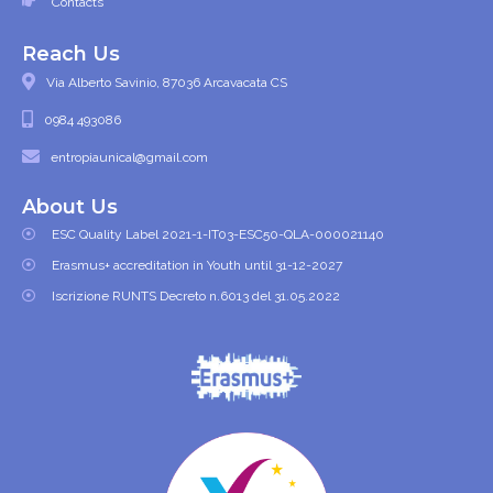
Contacts
Reach Us
Via Alberto Savinio, 87036 Arcavacata CS
0984 493086
entropiaunical@gmail.com
About Us
ESC Quality Label 2021-1-IT03-ESC50-QLA-000021140
Erasmus+ accreditation in Youth until 31-12-2027
Iscrizione RUNTS Decreto n.6013 del 31.05.2022