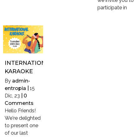
we invite you to
participate in
INTERNATIONAL
KARAOKE
By
admin-
entropia
|
15
Dic, 23
|
0
Comments
Hello Friends!
We're delighted
to present one
of our last