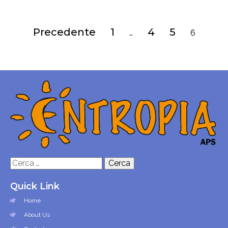
Precedente
1
4
5
…
6
Ricerca
per:
Quick Link
Home
About Us