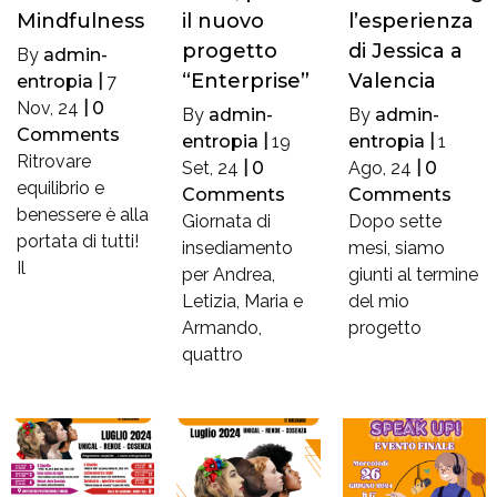
Mindfulness
il nuovo
l’esperienza
progetto
di Jessica a
By
admin-
“Enterprise”
Valencia
entropia
|
7
Nov, 24
|
0
By
admin-
By
admin-
Comments
entropia
|
19
entropia
|
1
Ritrovare
Set, 24
|
0
Ago, 24
|
0
equilibrio e
Comments
Comments
benessere è alla
Giornata di
Dopo sette
portata di tutti!
insediamento
mesi, siamo
Il
per Andrea,
giunti al termine
Letizia, Maria e
del mio
Armando,
progetto
quattro