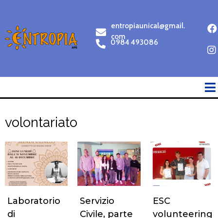
entropiaunical@gmail.
com
0984 493086
volontariato
Laboratorio
Servizio
ESC
di
Civile, parte
volunteering,