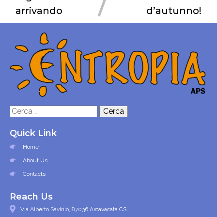
arrivando
d’autunno!
Ricerca
per:
Quick Link
Home
About Us
Contacts
Reach Us
Via Alberto Savinio, 87036 Arcavacata CS