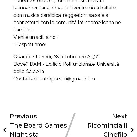
Lunedì 28 ottobre, torna la nostra serata
latinoamericana, dove ci divertiremo a ballare
con musica caraibica, reggaeton, salsa e a
connetterci con la comunità latinoamericana nel
campus.
Vieni e unisciti a noi!
Ti aspettiamo!
Quando? Lunedì, 28 ottobre ore 21:30
Dove? DAM - Edificio Polifunzionale, Università
della Calabria
Contattaci: entropia.scu@gmail.com
Previous
Next
The Board Games
Ricomincia il
Night sta
Cinefilo