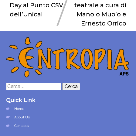
Day al Punto CSV
teatrale a cura di
dell’Unical
Manolo Muoio e
Ernesto Orrico
Ricerca
per:
Quick Link
Home
About Us
Contacts