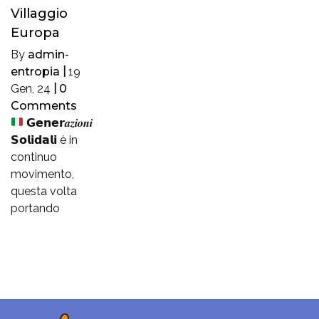
Villaggio
Europa
By
admin-
entropia
|
19
Gen, 24
|
0
Comments
𝗚𝗲𝗻𝗲𝗿𝒂𝒛𝒊𝒐𝒏𝒊
𝗦𝗼𝗹𝗶𝗱𝗮𝗹𝗶 è in
continuo
movimento,
questa volta
portando