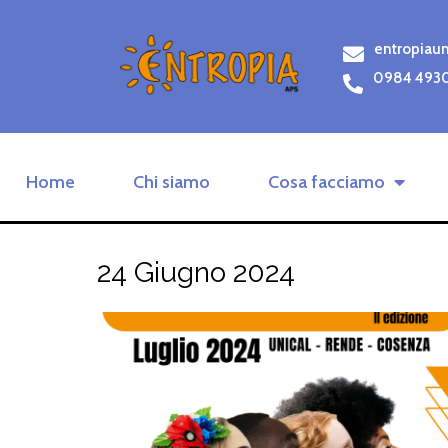
entropiau
0984 493
Home
Chi siamo
Cosa facciamo
24 Giugno 2024