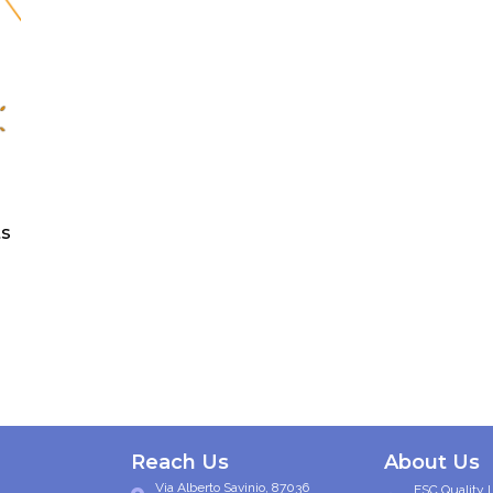
s
Reach Us
About Us
Via Alberto Savinio, 87036
ESC Quality 