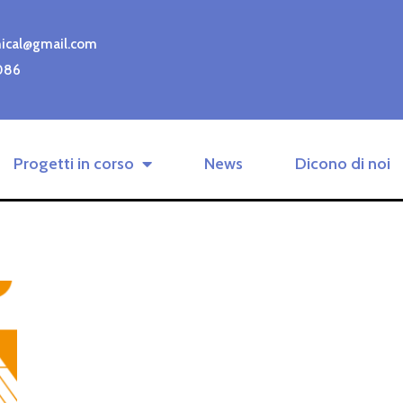
nical@gmail.com
086
Progetti in corso
News
Dicono di noi