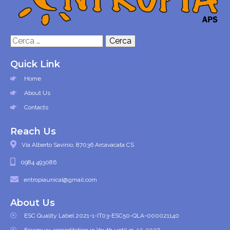
Ricerca
per:
Quick Link
Home
About Us
Contacts
Reach Us
Via Alberto Savinio, 87036 Arcavacata CS
0984 493086
entropiaunical@gmail.com
About Us
ESC Quality Label 2021-1-IT03-ESC50-QLA-000021140
Erasmus+ accreditation in Youth until 31-12-2027