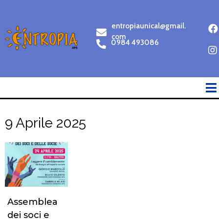
entropiaunical@gmail.
com
0984 493086
9 Aprile 2025
Assemblea
dei soci e