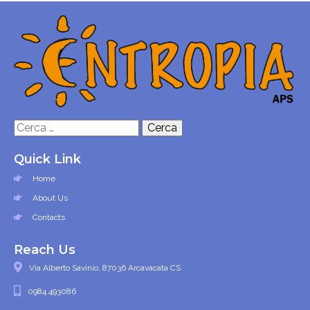
Ricerca
per:
Quick Link
Home
About Us
Contacts
Reach Us
Via Alberto Savinio, 87036 Arcavacata CS
0984 493086