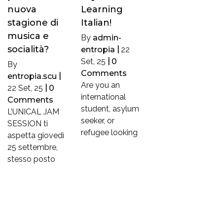
nuova
Learning
stagione di
Italian!
musica e
By
admin-
socialità?
entropia
|
22
Set, 25
|
0
By
Comments
entropia.scu
|
Are you an
22
Set, 25
|
0
international
Comments
student, asylum
L’UNICAL JAM
seeker, or
SESSION ti
refugee looking
aspetta giovedì
25 settembre,
stesso posto