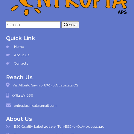
Ricerca
per:
Quick Link
Home
About Us
Contacts
Reach Us
Via Alberto Savinio, 87036 Arcavacata CS
0984 493086
entropiaunical@gmail.com
About Us
ESC Quality Label 2021-1-IT03-ESC50-QLA-000021140