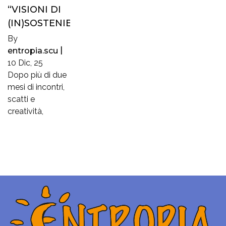
“VISIONI DI
(IN)SOSTENIBILITÀ”
By
entropia.scu
|
10
Dic, 25
Dopo più di due
mesi di incontri,
scatti e
creatività,