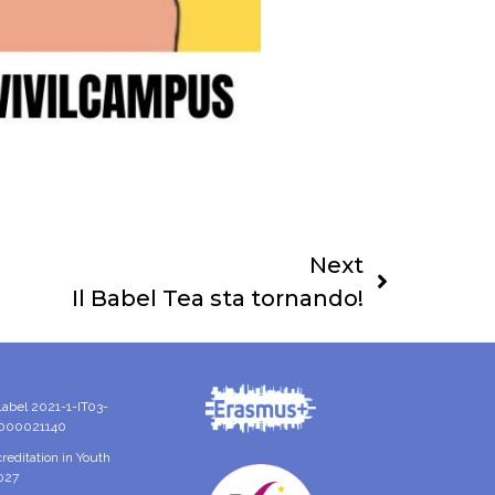
Next
Il Babel Tea sta tornando!
Label 2021-1-IT03-
000021140
reditation in Youth
2027