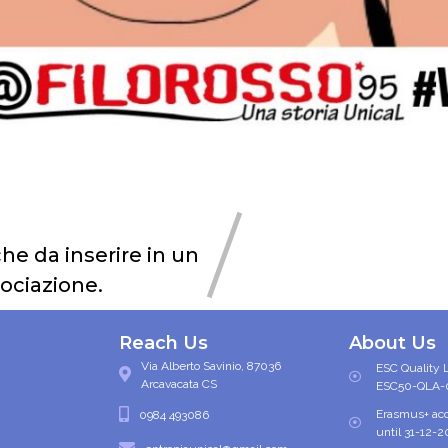
che da inserire in un
ociazione.
Reach Us
About Us
Via Alberto Savinio, 87036
ESC Quality 
Arcavacata CS
ESC50-QLA-
Erasmus+ acc
0984 493086
until 31-12-