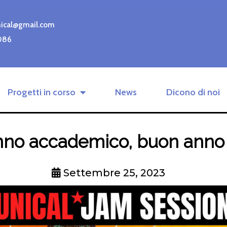
nical@gmail.com
086
Progetti in corso
News
Dicono di noi
no accademico, buon anno 
Settembre 25, 2023