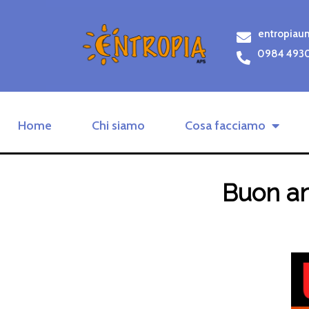
entropiau
0984 493
Home
Chi siamo
Cosa facciamo
Buon an