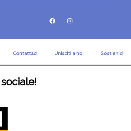
Contattaci
Unisciti a noi
Sostienici
sociale!