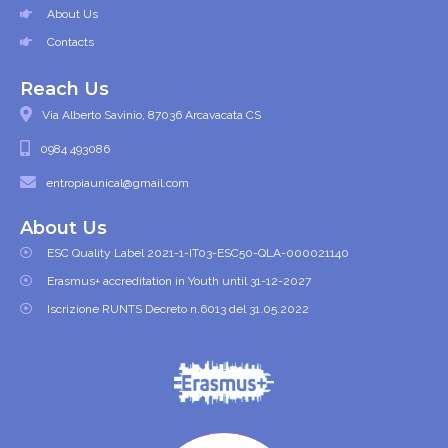
About Us
Contacts
Reach Us
Via Alberto Savinio, 87036 Arcavacata CS
0984 493086
entropiaunical@gmail.com
About Us
ESC Quality Label 2021-1-IT03-ESC50-QLA-000021140
Erasmus+ accreditation in Youth until 31-12-2027
Iscrizione RUNTS Decreto n.6013 del 31.05.2022