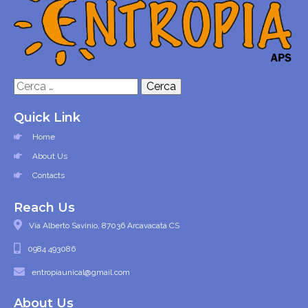
Ricerca
per:
Quick Link
Home
About Us
Contacts
Reach Us
Via Alberto Savinio, 87036 Arcavacata CS
0984 493086
entropiaunical@gmail.com
About Us