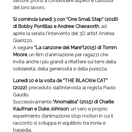
settore, pronti a condividere aspetti e curiosità
del loro lavoro.
Si comincia lunedì 3 con “One Small Step” (2018)
di Bobby Pontillas e Andrew Chesworth
, ad
aprire la serata l'intervento del 3D artist Andrea
Giarrizzo.
A seguire
“La canzone del Mare”(2015) di Tomm
Moore
, un film d'animazione per ragazzi che
invita anche i più grandi a riflettere sui temi della
solidarietà, della generosità e della purezza.
Lunedì 10 è la volta de “THE BLACKre CAT”
(2022)
, preceduto dall’intervista al regista Paolo
Gaudio.
Successivamente
“Anomalisa” (2015) di
Charlie
Kaufman e Duke Johnson
, un vero e proprio
esperimento d’animazione stop motion in cui il
racconto si sviluppa in equilibrio tra ironia e
tragedia.